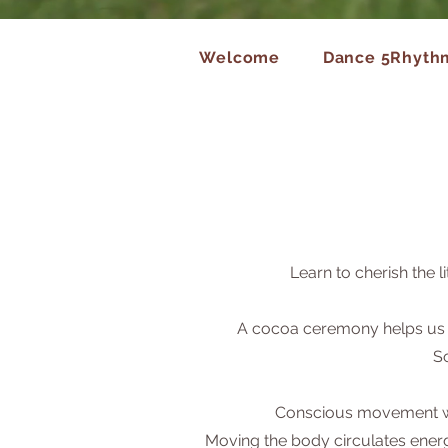
Welcome
Dance 5Rhyth
Learn to cherish the l
A cocoa ceremony helps us con
So
Conscious movement wi
Moving the body circulates energ