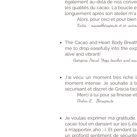
également au-delà de nos conventio
les qualités du cacao. La boucle 
longuement après son atelier m'a p
Alors, pour ceci et pour bien
Katia - massothérapeute et co-anima
The Cacao and Heart Body Breathi
me to drop easefully into the expl
alive and vibrant!
Georgina Peard, Yoga teacher and mass
J'ai vécu un moment très riche lo
moment intense. Je souhaite à 
sécurisant et discret de Griscia faci
Merci à lui pour sa finesse
Didier L., Thérapeute
Je voulais exprimer ma gratitude. 
cacao tout en dansant sur les 5 é
à m’apporter, aho ;-). Et pendant la
un profond sentiment de sécurité