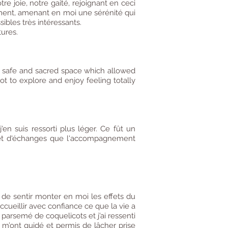
e joie, notre gaité, rejoignant en ceci
ement, amenant en moi une sérénité qui
ibles très intéressants.
tures.
y safe and sacred space which allowed
ot to explore and enjoy feeling totally
en suis ressorti plus léger. Ce fût un
 et d'échanges que l'accompagnement
e de sentir monter en moi les effets du
cueillir avec confiance ce que la vie a
é parsemé de coquelicots et j’ai ressenti
m’ont guidé et permis de lâcher prise