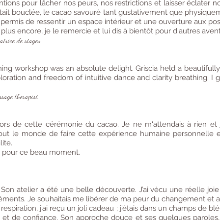
ns pour lâcher nos peurs, nos restrictions et laisser éclater notr
était bouclée, le cacao savouré tant gustativement que physiqu
ermis de ressentir un espace intérieur et une ouverture aux poss
 plus encore, je le remercie et lui dis à bientôt pour d'autres aven
trice de stages
ng workshop was an absolute delight. Griscia held a beautifull
oration and freedom of intuitive dance and clarity breathing. I g
age therapist
rs de cette cérémonie du cacao. Je ne m'attendais à rien et j'
tout le monde de faire cette expérience humaine personnelle
lite.
 et pour ce beau moment.
Son atelier a été une belle découverte. J’ai vécu une réelle joi
léments. Je souhaitais me libérer de ma peur du changement et ac
 respiration, j’ai reçu un joli cadeau ; j’étais dans un champs de bl
 et de confiance. Son approche douce et ses quelques paroles, 